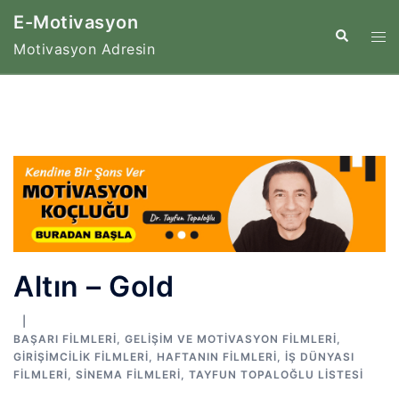
İçeriğe
E-Motivasyon
atla
Tog
Search
Motivasyon Adresin
me
Altın – Gold
BAŞARI FILMLERI
,
GELIŞIM VE MOTIVASYON FILMLERI
,
GIRIŞIMCILIK FILMLERI
,
HAFTANIN FILMLERI
,
İŞ DÜNYASI
FILMLERI
,
SINEMA FILMLERI
,
TAYFUN TOPALOĞLU LISTESI