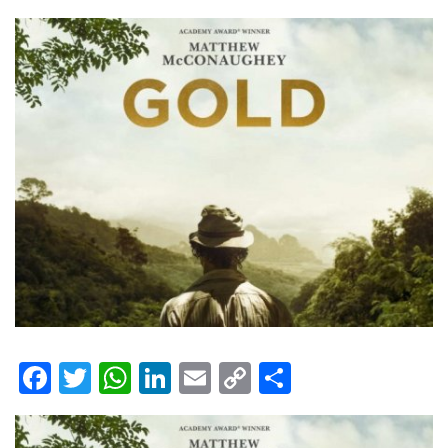
Facebook
Twitter
WhatsApp
LinkedIn
Email
Copy
Share
Link