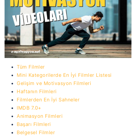
Tüm Filmler
Mini Kategorilerde En İyi Filmler Listesi
Gelişim ve Motivasyon Filmleri
Haftanın Filmleri
Filmlerden En İyi Sahneler
IMDB 7.0+
Animasyon Filmleri
Başarı Filmleri
Belgesel Filmler