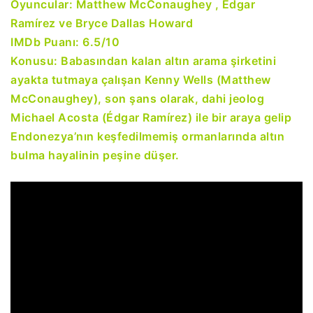
Oyuncular: Matthew McConaughey , Édgar
Ramírez ve Bryce Dallas Howard
IMDb Puanı: 6.5/10
Konusu: Babasından kalan altın arama şirketini
ayakta tutmaya çalışan Kenny Wells (Matthew
McConaughey), son şans olarak, dahi jeolog
Michael Acosta (Édgar Ramírez) ile bir araya gelip
Endonezya’nın keşfedilmemiş ormanlarında altın
bulma hayalinin peşine düşer.