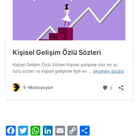
Facebook
Twitter
WhatsApp
LinkedIn
Email
Copy
Share