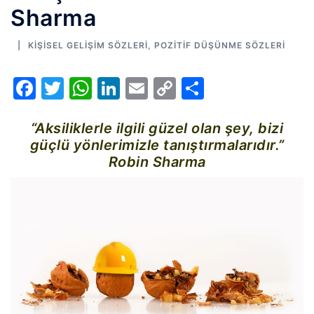
Sharma
KIŞISEL GELIŞIM SÖZLERI
,
POZITIF DÜŞÜNME SÖZLERI
Facebook
Twitter
WhatsApp
LinkedIn
Email
Copy
Share
Link
“Aksiliklerle ilgili güzel olan şey, bizi
güçlü yönlerimizle tanıştırmalarıdır.”
Robin Sharma