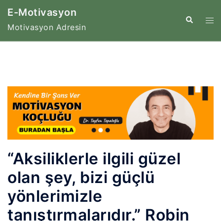
İçeriğe
E-Motivasyon
atla
Tog
Search
Motivasyon Adresin
me
“Aksiliklerle ilgili güzel
olan şey, bizi güçlü
yönlerimizle
tanıştırmalarıdır.” Robin