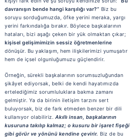
kişiyi fark edin ve şu soruyu kendinize sorun:
“Bu
davranışın bende hangi karşılığı var?”
Biz bu
soruyu sorduğumuzda, öfke yerini meraka, yargı
yerini farkındalığa bırakır. Böylece başkalarının
hataları, bizi aşağı çeken bir yük olmaktan çıkar;
kişisel gelişimimizin sessiz öğretmenlerine
dönüşür. Bu yaklaşım, hem ilişkilerimizi yumuşatır
hem de içsel olgunluğumuzu güçlendirir.
Örneğin, sürekli başkalarının sorumsuzluğundan
şikâyet ediyorsak, belki de kendi hayatımızda
ertelediğimiz sorumluluklara bakma zamanı
gelmiştir. Ya da birinin iletişim tarzını sert
buluyorsak, biz de fark etmeden benzer bir dili
kullanıyor olabiliriz.
Akıllı insan, başkalarının
kusuruna takılıp kalmaz; o kusuru bir işaret fişeği
gibi görür ve yönünü kendine çevirir.
Biz de bu