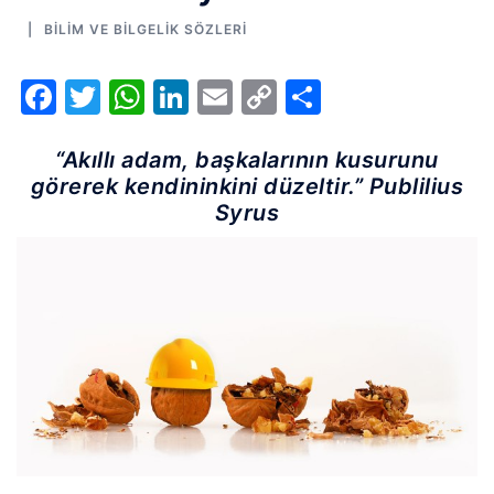
BILIM VE BILGELIK SÖZLERI
Facebook
Twitter
WhatsApp
LinkedIn
Email
Copy
Share
Link
“Akıllı adam, başkalarının kusurunu
görerek kendininkini düzeltir.” Publilius
Syrus