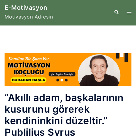
İçeriğe
E-Motivasyon
atla
Tog
Search
Motivasyon Adresin
me
“Akıllı adam, başkalarının
kusurunu görerek
kendininkini düzeltir.”
Publilius Syrus