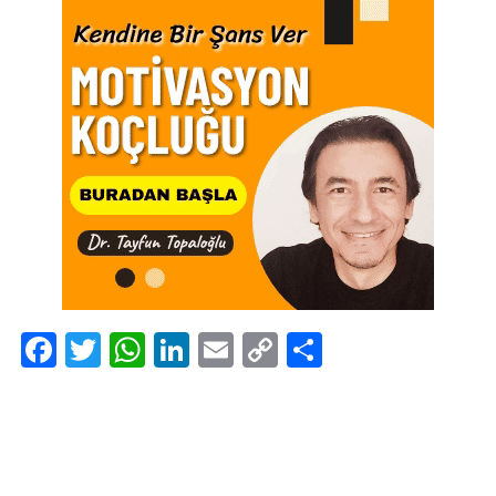
Facebook
Twitter
WhatsApp
LinkedIn
Email
Copy
Share
Link