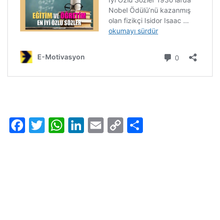
Facebook
Twitter
WhatsApp
LinkedIn
Email
Copy
Share
Link