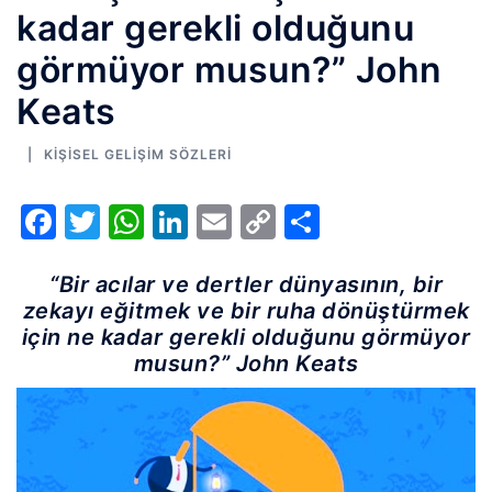
kadar gerekli olduğunu
görmüyor musun?” John
Keats
KIŞISEL GELIŞIM SÖZLERI
Facebook
Twitter
WhatsApp
LinkedIn
Email
Copy
Share
Link
“Bir acılar ve dertler dünyasının, bir
zekayı eğitmek ve bir ruha dönüştürmek
için ne kadar gerekli olduğunu görmüyor
musun?” John Keats