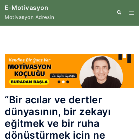
İçeriğe
E-Motivasyon
atla
Tog
Search
Motivasyon Adresin
me
“Bir acılar ve dertler
dünyasının, bir zekayı
eğitmek ve bir ruha
dönüştürmek için ne