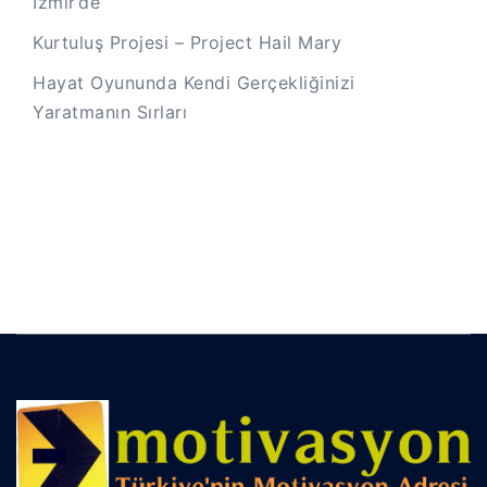
İzmir’de
Kurtuluş Projesi – Project Hail Mary
Hayat Oyununda Kendi Gerçekliğinizi
Yaratmanın Sırları