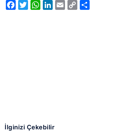
Facebook
Twitter
WhatsApp
LinkedIn
Email
Copy
Share
Link
İlginizi Çekebilir