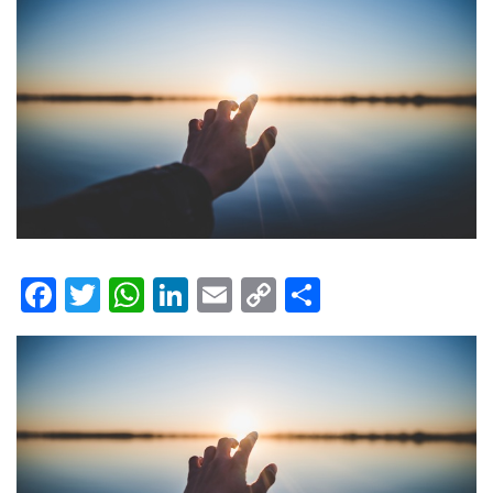
Facebook
Twitter
WhatsApp
LinkedIn
Email
Copy
Share
Link