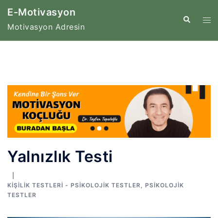
İçeriğe
E-Motivasyon
atla
Tog
Search
Motivasyon Adresin
me
Yalnızlık Testi
KIŞILIK TESTLERI - PSIKOLOJIK TESTLER
,
PSIKOLOJIK
TESTLER